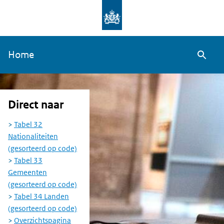
Overslaan
en
naar
Home
de
Zoeke
inhoud
gaan
Direct naar
Tabel 32
Nationaliteiten
(gesorteerd op code)
Tabel 33
Gemeenten
(gesorteerd op code)
Tabel 34 Landen
(gesorteerd op code)
Overzichtspagina