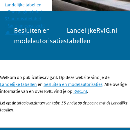
Landelijke tabellen
Zoekpagina tabel
35 autorisatietabel
Wijzigingsoverzicht
Besluiten en
Landelijke
RvIG.nl
alle tabellen
modelautorisaties
tabellen
Welkom op publicaties.rvig.nl. Op deze website vind je de
Landelijke tabellen
en
besluiten en modelautorisaties
. Alle overige
informatie van en over RvIG vind je op
RvIG.nl
.
Let op: de totaaloverzichten van tabel 35 vind je op de pagina met de Landelijke
tabellen.