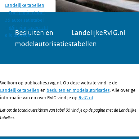
Landelijke tabellen
Zoekpagina tabel
35 autorisatietabel
Wijzigingsoverzicht
Besluiten en
Landelijke
RvIG.nl
alle tabellen
modelautorisaties
tabellen
Welkom op publicaties.rvig.nl. Op deze website vind je de
Landelijke tabellen
en
besluiten en modelautorisaties
. Alle overige
informatie van en over RvIG vind je op
RvIG.nl
.
Let op: de totaaloverzichten van tabel 35 vind je op de pagina met de Landelijke
tabellen.