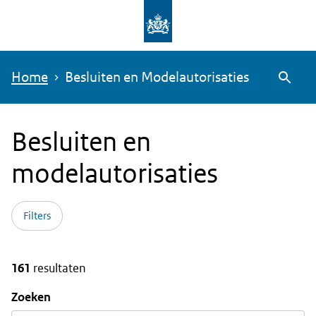
Overslaan
en
naar
Home
Besluiten en Modelautorisaties
de
Zoeke
inhoud
gaan
Besluiten en
modelautorisaties
Filters
161
resultaten
Zoeken