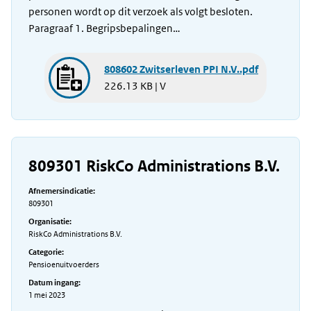
personen wordt op dit verzoek als volgt besloten.
Paragraaf 1. Begripsbepalingen…
808602 Zwitserleven PPI N.V..pdf
226.13 KB | V
809301 RiskCo Administrations B.V.
Afnemersindicatie:
809301
Organisatie:
RiskCo Administrations B.V.
Categorie:
Pensioenuitvoerders
Datum ingang:
1 mei 2023