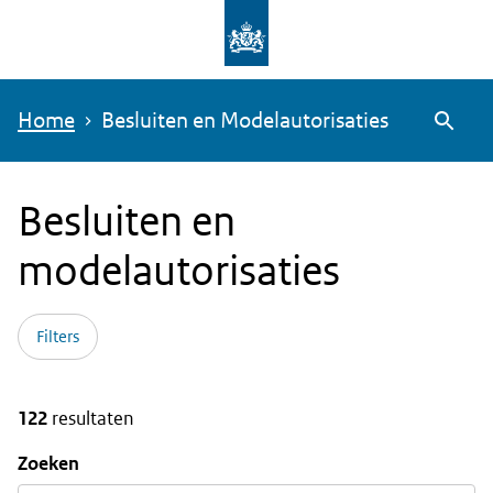
Overslaan
en
naar
Home
Besluiten en Modelautorisaties
de
Zoeke
inhoud
gaan
Besluiten en
modelautorisaties
Filters
122
resultaten
Zoeken