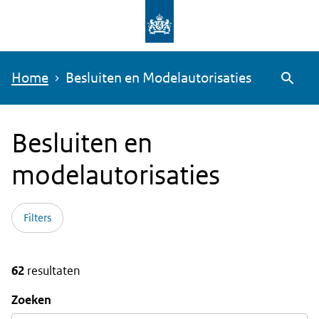
Overslaan
en
naar
Home
Besluiten en Modelautorisaties
de
Zoeke
inhoud
gaan
Besluiten en
modelautorisaties
Filters
62
resultaten
Zoeken