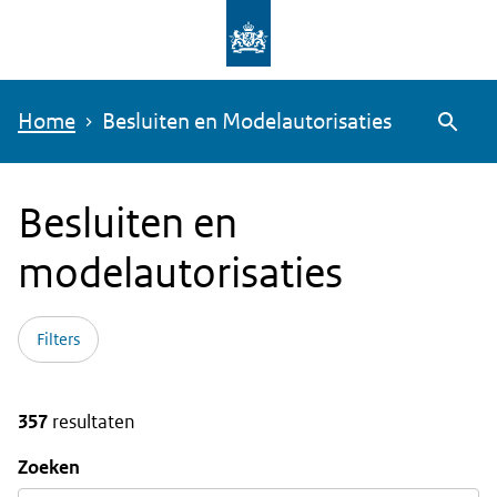
Overslaan
en
naar
Home
Besluiten en Modelautorisaties
de
Zoeke
inhoud
gaan
Besluiten en
modelautorisaties
Filters
357
resultaten
Zoeken