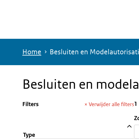
Overslaan
en
naar
de
inhoud
Home
Besluiten en Modelautorisat
gaan
Besluiten en modela
1
Filters
×
Verwijder alle filters
Z
Type