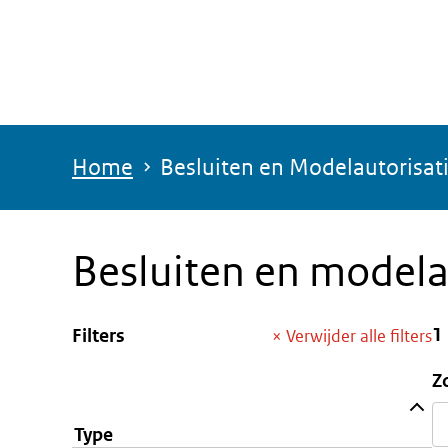
Overslaan
en
naar
de
inhoud
Home
Besluiten en Modelautorisat
gaan
Besluiten en modela
1
Filters
×
Verwijder alle filters
Z
Type