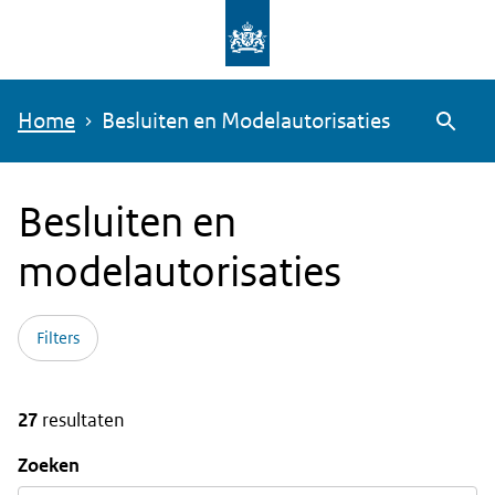
Overslaan
en
naar
Home
Besluiten en Modelautorisaties
de
Zoeke
inhoud
gaan
Besluiten en
modelautorisaties
Filters
27
resultaten
Zoeken