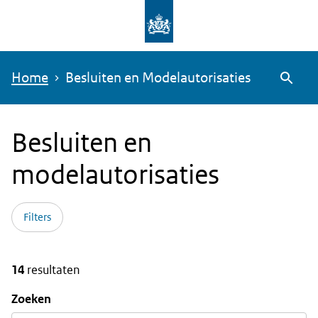
Overslaan
en
naar
Home
Besluiten en Modelautorisaties
de
Zoeke
inhoud
gaan
Besluiten en
modelautorisaties
Filters
14
resultaten
Zoeken