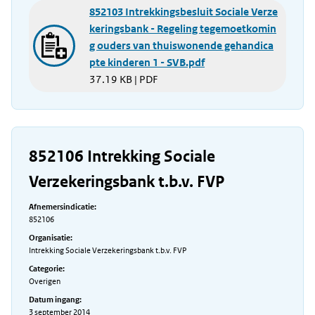
852103 Intrekkingsbesluit Sociale Verze
keringsbank - Regeling tegemoetkomin
g ouders van thuiswonende gehandica
pte kinderen 1 - SVB.pdf
37.19 KB | PDF
852106 Intrekking Sociale
Verzekeringsbank t.b.v. FVP
Afnemersindicatie:
852106
Organisatie:
Intrekking Sociale Verzekeringsbank t.b.v. FVP
Categorie:
Overigen
Datum ingang:
3 september 2014