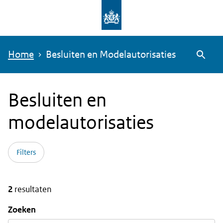
Overslaan
en
naar
Home
Besluiten en Modelautorisaties
de
Zoeke
inhoud
gaan
Besluiten en
modelautorisaties
Filters
2
resultaten
Zoeken