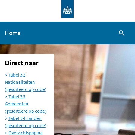
Overslaan
en
naar
Home
de
Zoeke
inhoud
gaan
Direct naar
Tabel 32
Nationaliteiten
(gesorteerd op code)
Tabel 33
Gemeenten
(gesorteerd op code)
Tabel 34 Landen
(gesorteerd op code)
Overzichtspagina