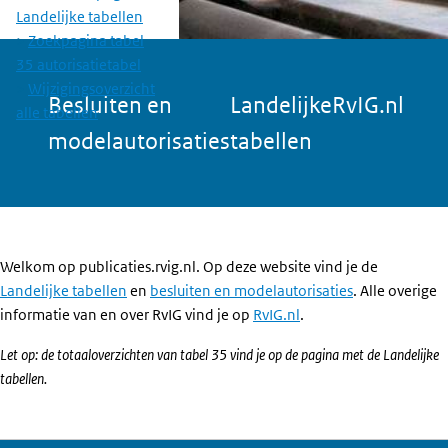
Landelijke tabellen
Zoekpagina tabel
35 autorisatietabel
Wijzigingsoverzicht
Besluiten en
Landelijke
RvIG.nl
alle tabellen
modelautorisaties
tabellen
Welkom op publicaties.rvig.nl. Op deze website vind je de
Landelijke tabellen
en
besluiten en modelautorisaties
. Alle overige
informatie van en over RvIG vind je op
RvIG.nl
.
Let op: de totaaloverzichten van tabel 35 vind je op de pagina met de Landelijke
tabellen.