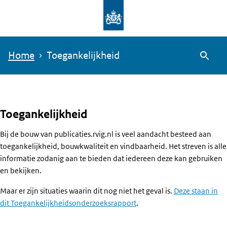
Overslaan
en
naar
Home
Toegankelijkheid
de
Zoeke
inhoud
gaan
Toegankelijkheid
Bij de bouw van publicaties.rvig.nl is veel aandacht besteed aan
toegankelijkheid, bouwkwaliteit en vindbaarheid. Het streven is alle
informatie zodanig aan te bieden dat iedereen deze kan gebruiken
en bekijken.
Maar er zijn situaties waarin dit nog niet het geval is.
Deze staan in
dit Toegankelijkheidsonderzoeksrapport
.