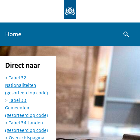
Overslaan
en
naar
Home
de
Zoeke
inhoud
gaan
Direct naar
Tabel 32
Nationaliteiten
(gesorteerd op code)
Tabel 33
Gemeenten
(gesorteerd op code)
Tabel 34 Landen
(gesorteerd op code)
Overzichtspagina