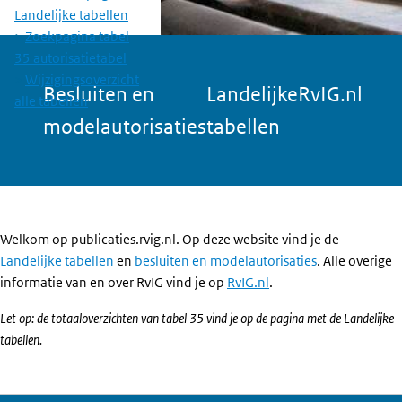
Landelijke tabellen
Zoekpagina tabel
35 autorisatietabel
Wijzigingsoverzicht
Besluiten en
Landelijke
RvIG.nl
alle tabellen
modelautorisaties
tabellen
Welkom op publicaties.rvig.nl. Op deze website vind je de
Landelijke tabellen
en
besluiten en modelautorisaties
. Alle overige
informatie van en over RvIG vind je op
RvIG.nl
.
Let op: de totaaloverzichten van tabel 35 vind je op de pagina met de Landelijke
tabellen.