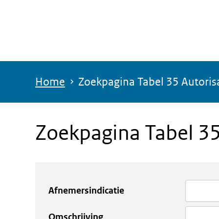
Overslaan
en
naar
de
inhoud
Home
Zoekpagina Tabel 35 Autoris
gaan
Zoekpagina Tabel 35
Afnemersindicatie
Omschrijving