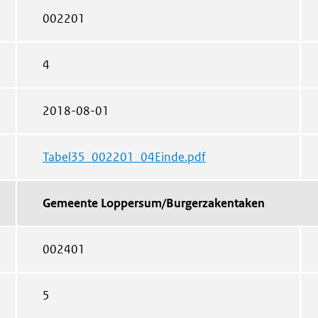
002201
4
2018-08-01
Tabel35_002201_04Einde.pdf
Gemeente Loppersum/Burgerzakentaken
002401
5