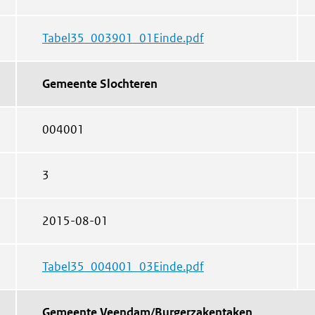
Tabel35_003901_01Einde.pdf
Gemeente Slochteren
004001
3
2015-08-01
Tabel35_004001_03Einde.pdf
Gemeente Veendam/Burgerzakentaken